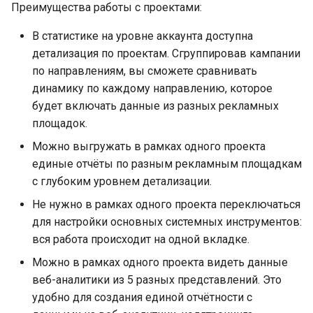
Балансировка дневных
Преимущества работы с проектами:
и
Причины блокировки
бюджетов
UTM-разметка
я
В статистике на уровне аккаунта доступна
привязок
детализация по проектам. Сгруппировав кампании
Проверка ссылок
Проверка ссылок
п
по направлениям, вы сможете сравнивать
о
динамику по каждому направлению, которое
Пользовательские метрики
Процедура финансового
закрытия
будет включать данные из разных рекламных
и
Аудиторные сегменты
площадок.
с
Перекрёстная минусовка
Можно выгружать в рамках одного проекта
Яндекс Директа
к
единые отчёты по разным рекламным площадкам
с глубоким уровнем детализации.
а
Конвертер медиапланов
Не нужно в рамках одного проекта переключаться
для настройки основных системных инструментов:
вся работа происходит на одной вкладке.
Можно в рамках одного проекта видеть данные
веб-аналитики из 5 разных представлений. Это
удобно для создания единой отчётности с