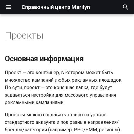
Справочный центр Marilyn
И
н
Проекты
Площадки и системы
Основная информация
Основная информация
Статистика и отчётность
Дашборды
Управление ставками
и
аналитики
ц
Создание и настройка
Привязка рекламных
Инструменты
Сводка о проекте
Балансировка дневных
Основная информация
Права и доступы
проекта
площадок
управления
бюджетов
и
Статистика
Проект — это контейнер, в котором может быть
а
Планирование
Вопросы и решение
Привязка систем аналитики
Заказы
Синхронизация
множество кампаний любых рекламных площадок.
проблем
и коллтрекинга
размещений
Отчёты
л
По сути, проект — это конечная папка, где будут
Дашборды
Интеграция с CRM-
задаваться настройки для массового управления
и
Привязка кастомных
системами
рекламными кампаниями.
каналов
з
Отчёты
Пользовательские метрики
Проекты можно создавать только на уровне
а
Настройка курса валюты
Управление ставками
стандартного аккаунта и под разные направления/
ц
для привязок
Аудиторные‌ ‌сегменты
бренды/категории (например, PPC/SMM, регионы).