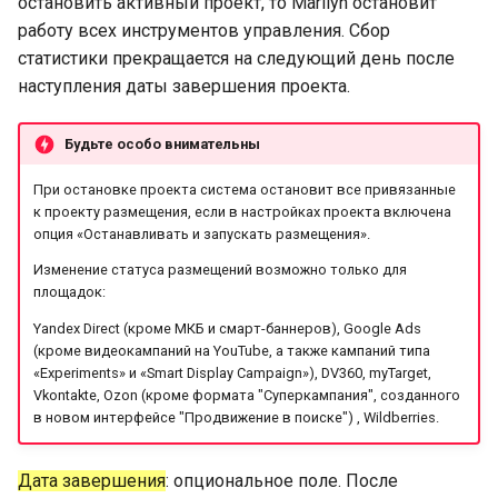
остановить активный проект, то Marilyn остановит
работу всех инструментов управления. Сбор
статистики прекращается на следующий день после
наступления даты завершения проекта.
Будьте особо внимательны
При остановке проекта система остановит все привязанные
к проекту размещения, если в настройках проекта включена
опция «Останавливать и запускать размещения».
Изменение статуса размещений возможно только для
площадок:
Yandex Direct (кроме МКБ и смарт-баннеров), Google Ads
(кроме видеокампаний на YouTube, а также кампаний типа
«Experiments» и «Smart Display Campaign»), DV360, myTarget,
Vkontakte, Ozon (кроме формата "Суперкампания", созданного
в новом интерфейсе "Продвижение в поиске") , Wildberries.
Дата завершения
: опциональное поле. После