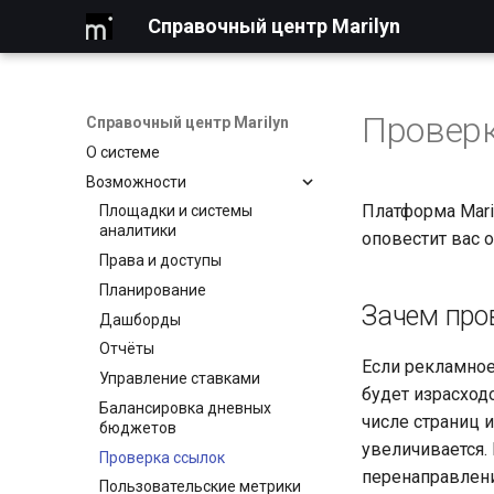
Справочный центр Marilyn
Провер
Справочный центр Marilyn
О системе
Возможности
Платформа Mari
Площадки и системы
аналитики
оповестит вас 
Права и доступы
Планирование
Зачем про
Дашборды
Отчёты
Если рекламное
Управление ставками
будет израсход
Балансировка дневных
числе страниц 
бюджетов
увеличивается.
Проверка ссылок
перенаправлени
Пользовательские метрики