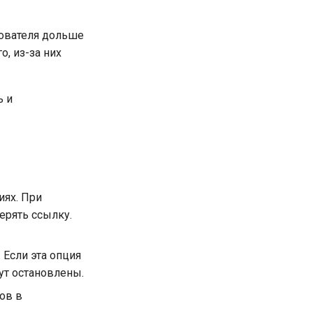
зователя дольше
, из-за них
ь и
иях. При
ерять ссылку.
Если эта опция
ут остановлены.
ов в