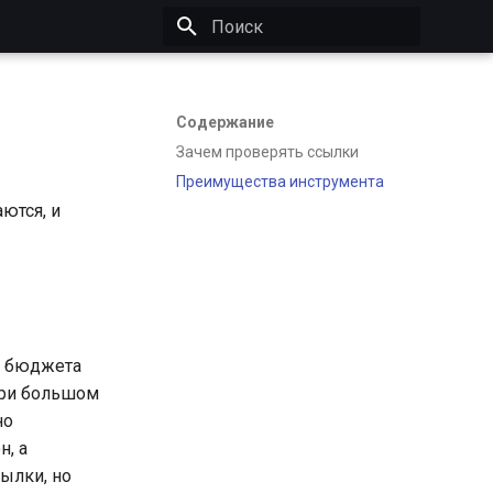
Инициализация поиска
Содержание
Зачем проверять ссылки
Преимущества инструмента
ются, и
ь бюджета
при большом
но
н, а
ылки, но