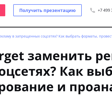
Получить презентацию
+7 499 
екламу в запрещенных соцсетях? Как выбрать форматы, провес
get заменить ре
оцсетях? Как вы
ирование и проа