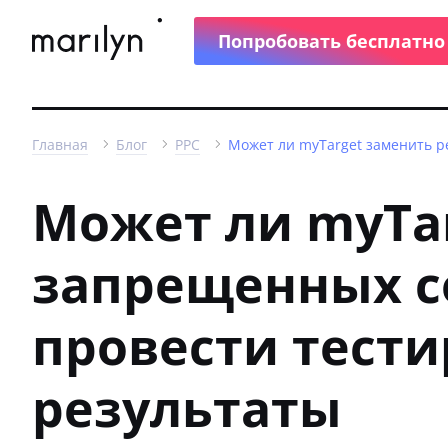
Попробовать бесплатно
Главная
Блог
PPC
Может ли myTarget заменить р
Может ли myTar
запрещенных с
провести тест
результаты