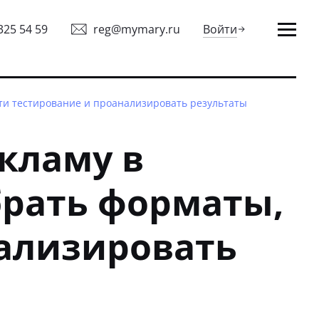
325 54 59
reg@mymary.ru
Войти
ти тестирование и проанализировать результаты
кламу в
брать форматы,
нализировать