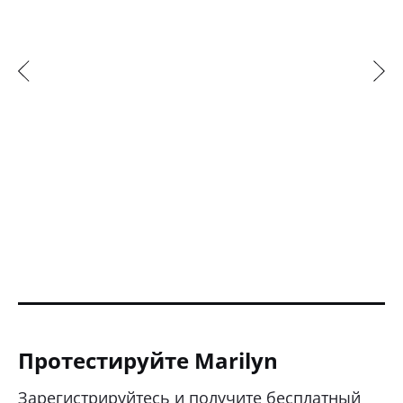
Юлия Муратова
Руководитель группы перформанс-маркетинга
Как руководителю, мне часто нужно
проводить аналитику по всем дивизионам
и брендам клиента (у нас около 30
брендов). Если заходить на каждую
площадку, в каждый рекламный кабинет,
то данные можно собирать бесконечно
долго. В Marilyn можно оценить динамику
и выявить бенчмарки по дивизионам или
в целом по клиенту гораздо быстрее. Я бы
оценила экономию времени минимум в 2
раза.
Протестируйте Marilyn
Зарегистрируйтесь и получите бесплатный