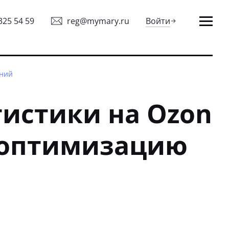
325 54 59
reg@mymary.ru
Войти
аний
тистики на Ozon
 оптимизацию