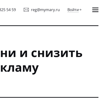
325 54 59
reg@mymary.ru
Войти
ени и снизить
екламу