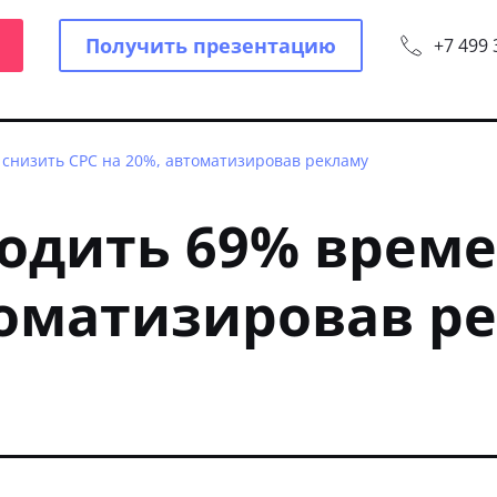
Получить презентацию
+7 499 
 снизить CPC на 20%, автоматизировав рекламу
бодить 69% врем
томатизировав р