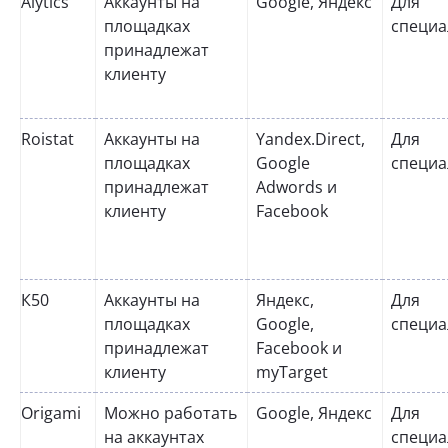
Alytics
Аккаунты на
Google, Яндекс
Для
площадках
специа
принадлежат
клиенту
Roistat
Аккаунты на
Yandex.Direct,
Для
площадках
Google
специа
принадлежат
Adwords и
клиенту
Facebook
К50
Аккаунты на
Яндекс,
Для
площадках
Google,
специа
принадлежат
Facebook и
клиенту
myTarget
Origami
Можно работать
Google, Яндекс
Для
на аккаунтах
специа