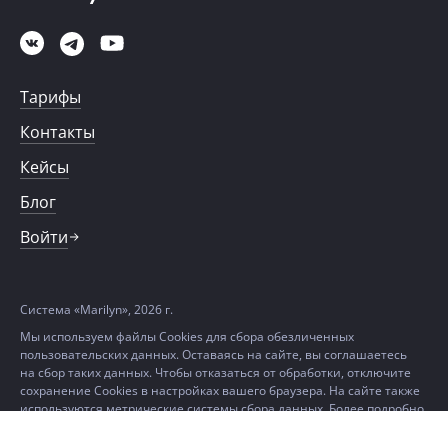
Тарифы
Контакты
Кейсы
Блог
Войти
Система «Marilyn», 2026 г.
Мы используем файлы Cookies для сбора обезличенных
пользовательских данных. Оставаясь на сайте, вы соглашаетесь
на сбор таких данных. Чтобы отказаться от обработки, отключите
сохранение Cookies в настройках вашего браузера. На сайте также
используются метрические системы сбора данных. Более подробно
можно ознакомиться в
Политике в отношении использования
файлов Cookie и метрических данных.