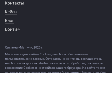
Контакты
Кейсы
Блог
Войти
Система «Marilyn», 2026 г.
Мы используем файлы Cookies для сбора обезличенных
пользовательских данных. Оставаясь на сайте, вы соглашаетесь
на сбор таких данных. Чтобы отказаться от обработки, отключите
сохранение Cookies в настройках вашего браузера. На сайте также
используются метрические системы сбора данных. Более подробно
можно ознакомиться в
Политике в отношении использования
файлов Cookie и метрических данных.
Создание сайта
«Пятое измерение» 2021