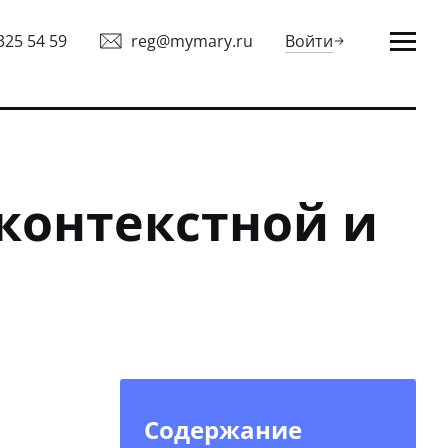
325 54 59
reg@mymary.ru
Войти
 контекстной и
Содержание