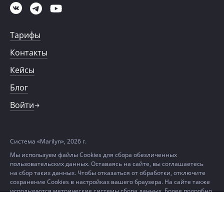
Тарифы
Контакты
Кейсы
Блог
Войти
Система «Marilyn», 2026 г.
Мы используем файлы Cookies для сбора обезличенных
пользовательских данных. Оставаясь на сайте, вы соглашаетесь
на сбор таких данных. Чтобы отказаться от обработки, отключите
сохранение Cookies в настройках вашего браузера. На сайте также
используются метрические системы сбора данных. Более подробно
можно ознакомиться в
Политике в отношении использования
файлов Cookie и метрических данных.