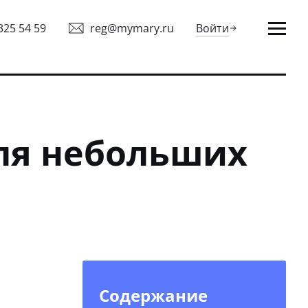
325 54 59
reg@mymary.ru
Войти
для небольших
Содержание