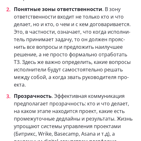
Понятные зоны ответственности
. В зону
ответственности входит не только кто и что
делает, но и кто, о чем и с кем договаривается.
Это, в част­но­сти, озна­чает, что когда испол­ни­
тель при­ни­мает задачу, то он должен про­яс­
нить все вопросы и пред­ло­жить наи­луч­шее
реше­ние, а не про­сто фор­мально отра­бо­тать
ТЗ. Здесь же важно опре­де­лить, какие вопросы
испол­ни­тели будут самостоятельно решать
между собой, а когда звать руко­во­ди­теля про­
екта.
Прозрачность
. Эффективная ком­му­ни­ка­ция
пред­по­ла­гает про­зрачность: кто и что делает,
на каком этапе находится проект, какие есть
промежуточные дедлайны и результаты. Жизнь
упрощают системы управления проектами
(Битрикс, Wrike, Basecamp, Asana и т.д), а