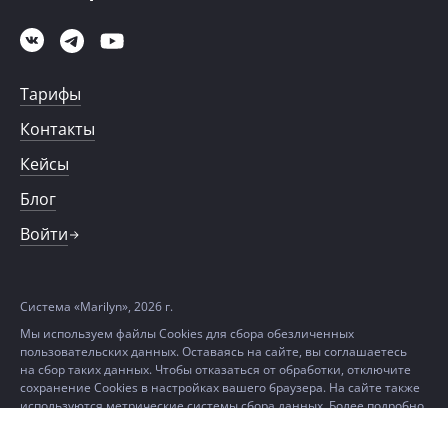
Тарифы
Контакты
Кейсы
Блог
Войти
Система «Marilyn», 2026 г.
Мы используем файлы Cookies для сбора обезличенных
пользовательских данных. Оставаясь на сайте, вы соглашаетесь
на сбор таких данных. Чтобы отказаться от обработки, отключите
сохранение Cookies в настройках вашего браузера. На сайте также
используются метрические системы сбора данных. Более подробно
можно ознакомиться в
Политике в отношении использования
файлов Cookie и метрических данных.