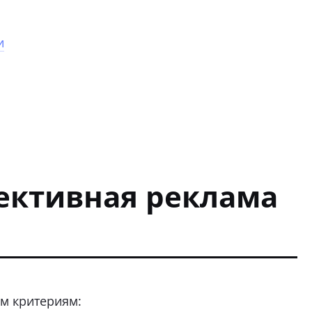
и
ективная реклама
им критериям: