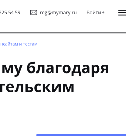
325 54 59
reg@mymary.ru
Войти
инсайтам и тестам
аму благодаря
ательским